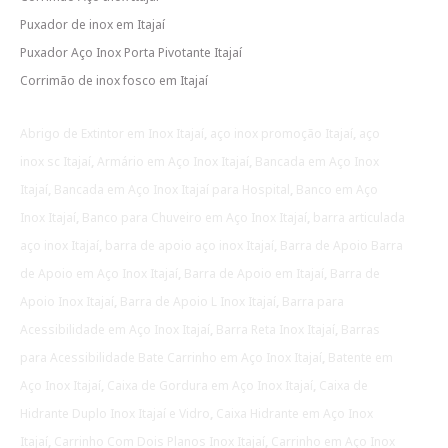
Puxador de inox em Itajaí
Puxador Aço Inox Porta Pivotante Itajaí
Corrimão de inox fosco em Itajaí
Abrigo de Extintor em Inox Itajaí
,
aço inox promoção Itajaí
,
aço
inox sc Itajaí
,
Armário em Aço Inox Itajaí
,
Bancada em Aço Inox
Itajaí
,
Bancada em Aço Inox Itajaí para Hospital
,
Banco em Aço
Inox Itajaí
,
Banco para Chuveiro em Aço Inox Itajaí
,
barra articulada
aço inox Itajaí
,
barra de apoio aço inox Itajaí
,
Barra de Apoio Barra
de Apoio em Aço Inox Itajaí
,
Barra de Apoio em Itajaí
,
Barra de
Apoio Inox Itajaí
,
Barra de Apoio L Inox Itajaí
,
Barra para
Acessibilidade em Aço Inox Itajaí
,
Barra Reta Inox Itajaí
,
Barras
para Acessibilidade Bate Carrinho em Aço Inox Itajaí
,
Batente em
Aço Inox Itajaí
,
Caixa de Gordura em Aço Inox Itajaí
,
Caixa de
Hidrante Duplo Inox Itajaí e Vidro
,
Caixa Hidrante em Aço Inox
Itajaí
,
Carrinho Com Dois Planos Inox Itajaí
,
Carrinho em Aço Inox