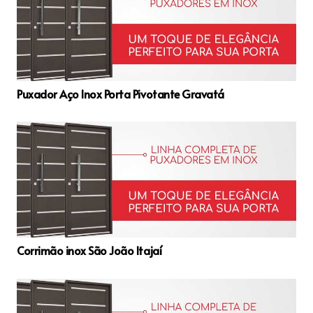
Puxador Aço Inox Porta Pivotante Gravatá
Corrimão inox São João Itajaí