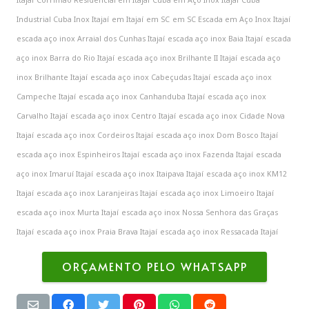
Industrial Cuba Inox Itajaí
em Itajaí
em SC
em SC Escada em Aço Inox Itajaí
escada aço inox Arraial dos Cunhas Itajaí
escada aço inox Baia Itajaí
escada
aço inox Barra do Rio Itajaí
escada aço inox Brilhante II Itajaí
escada aço
inox Brilhante Itajaí
escada aço inox Cabeçudas Itajaí
escada aço inox
Campeche Itajaí
escada aço inox Canhanduba Itajaí
escada aço inox
Carvalho Itajaí
escada aço inox Centro Itajaí
escada aço inox Cidade Nova
Itajaí
escada aço inox Cordeiros Itajaí
escada aço inox Dom Bosco Itajaí
escada aço inox Espinheiros Itajaí
escada aço inox Fazenda Itajaí
escada
aço inox Imaruí Itajaí
escada aço inox Itaipava Itajaí
escada aço inox KM12
Itajaí
escada aço inox Laranjeiras Itajaí
escada aço inox Limoeiro Itajaí
escada aço inox Murta Itajaí
escada aço inox Nossa Senhora das Graças
Itajaí
escada aço inox Praia Brava Itajaí
escada aço inox Ressacada Itajaí
ORÇAMENTO PELO WHATSAPP