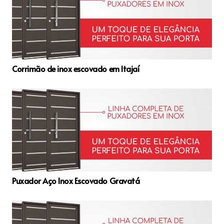
Corrimão de inox escovado em Itajaí
Puxador Aço Inox Escovado Gravatá