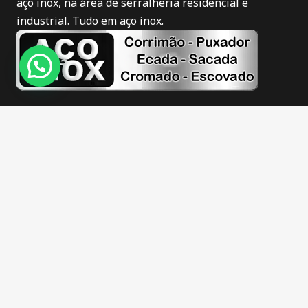
aço inox, na área de serralheria residencial e
industrial. Tudo em aço inox.
Novidades
Corrimão de inox em Itajaí
Puxador de inox em Itajaí
Corrimão de inox fosco em Itajaí
Corrimão de inox escovado em Itajaí
Guarda corpo de inox em Itajaí
Escadas de inox em Itajaí
Sacadas de inox em Itajaí
Barra apoio de inox em Itajaí