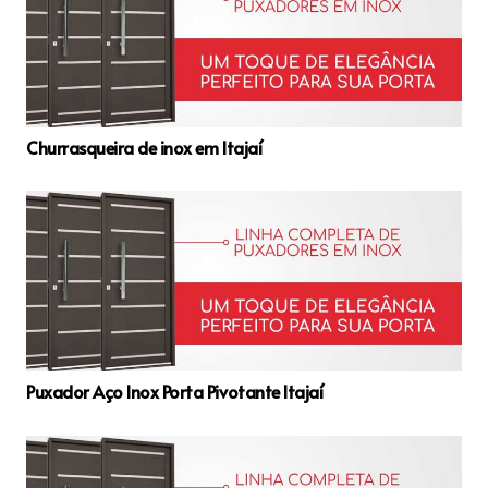
Churrasqueira de inox em Itajaí
Puxador Aço Inox Porta Pivotante Itajaí