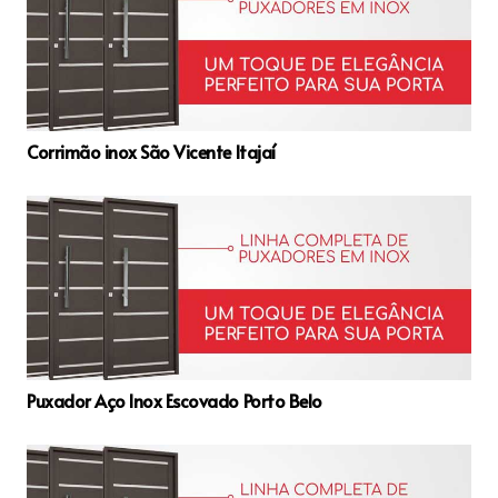
Corrimão inox São Vicente Itajaí
Puxador Aço Inox Escovado Porto Belo