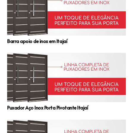
Barra apoio de inox em Itajaí
Puxador Aço Inox Porta Pivotante Itajaí