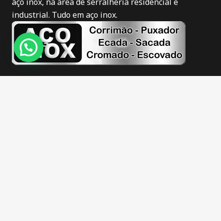
aço inox, na área de serralheria residencial e
industrial. Tudo em aço inox.
Novidades
Corrimão de inox em Itajaí
Puxador de inox em Itajaí
Corrimão de inox fosco em Itajaí
Corrimão de inox escovado em Itajaí
Guarda corpo de inox em Itajaí
Escadas de inox em Itajaí
Sacadas de inox em Itajaí
Barra apoio de inox em Itajaí