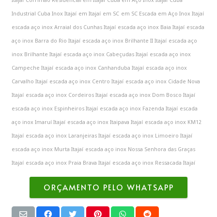
Industrial Cuba Inox Itajaí
em Itajaí
em SC
em SC Escada em Aço Inox Itajaí
escada aço inox Arraial dos Cunhas Itajaí
escada aço inox Baia Itajaí
escada
aço inox Barra do Rio Itajaí
escada aço inox Brilhante II Itajaí
escada aço
inox Brilhante Itajaí
escada aço inox Cabeçudas Itajaí
escada aço inox
Campeche Itajaí
escada aço inox Canhanduba Itajaí
escada aço inox
Carvalho Itajaí
escada aço inox Centro Itajaí
escada aço inox Cidade Nova
Itajaí
escada aço inox Cordeiros Itajaí
escada aço inox Dom Bosco Itajaí
escada aço inox Espinheiros Itajaí
escada aço inox Fazenda Itajaí
escada
aço inox Imaruí Itajaí
escada aço inox Itaipava Itajaí
escada aço inox KM12
Itajaí
escada aço inox Laranjeiras Itajaí
escada aço inox Limoeiro Itajaí
escada aço inox Murta Itajaí
escada aço inox Nossa Senhora das Graças
Itajaí
escada aço inox Praia Brava Itajaí
escada aço inox Ressacada Itajaí
ORÇAMENTO PELO WHATSAPP