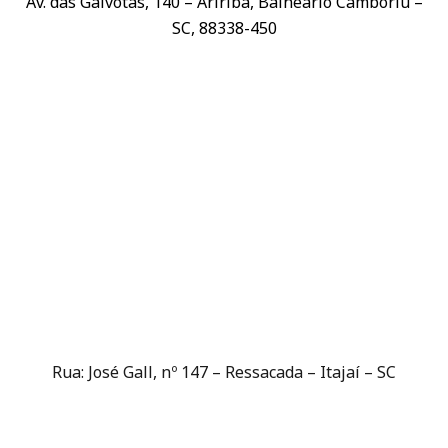
Av. das Gaivotas, 140 – Ariribá, Balneário Camboriú –
SC, 88338-450
Rua: José Gall, nº 147 – Ressacada – Itajaí – SC