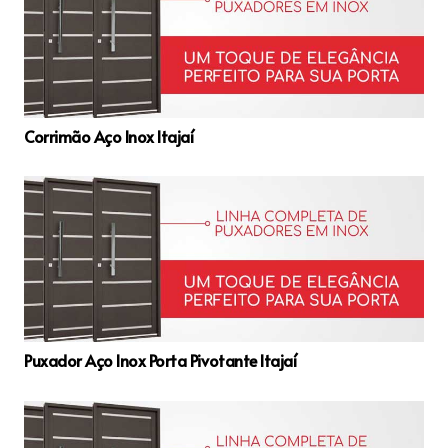
Corrimão Aço Inox Itajaí
Puxador Aço Inox Porta Pivotante Itajaí