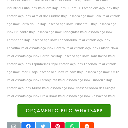
Industrial Cuba Inox Itajaí
em Itajaí
em SC
em SC Escada em Aço Inox Itajaí
escada aço inox Arraial dos Cunhas Itajaí
escada aço inox Baia Itajaí
escada
aço inox Barra do Rio Itajaí
escada aço inox Brilhante II Itajaí
escada aço
inox Brilhante Itajaí
escada aço inox Cabeçudas Itajaí
escada aço inox
Campeche Itajaí
escada aço inox Canhanduba Itajaí
escada aço inox
Carvalho Itajaí
escada aço inox Centro Itajaí
escada aço inox Cidade Nova
Itajaí
escada aço inox Cordeiros Itajaí
escada aço inox Dom Bosco Itajaí
escada aço inox Espinheiros Itajaí
escada aço inox Fazenda Itajaí
escada
aço inox Imaruí Itajaí
escada aço inox Itaipava Itajaí
escada aço inox KM12
Itajaí
escada aço inox Laranjeiras Itajaí
escada aço inox Limoeiro Itajaí
escada aço inox Murta Itajaí
escada aço inox Nossa Senhora das Graças
Itajaí
escada aço inox Praia Brava Itajaí
escada aço inox Ressacada Itajaí
ORÇAMENTO PELO WHATSAPP