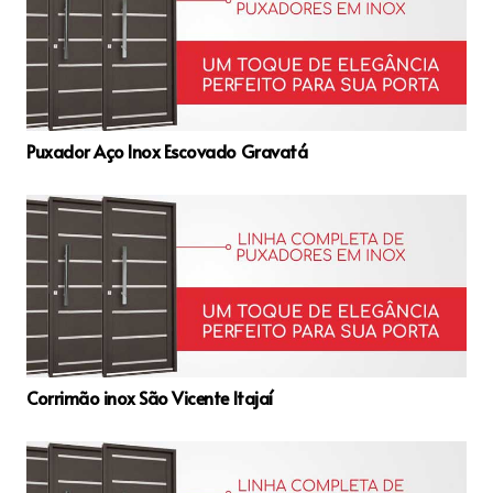
Puxador Aço Inox Escovado Gravatá
Corrimão inox São Vicente Itajaí