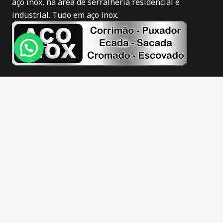
aço inox, na área de serralheria residencial e
industrial. Tudo em aço inox.
Novidades
Corrimão de inox em Itajaí
Puxador de inox em Itajaí
Corrimão de inox fosco em Itajaí
Corrimão de inox escovado em Itajaí
Guarda corpo de inox em Itajaí
Escadas de inox em Itajaí
Sacadas de inox em Itajaí
Barra apoio de inox em Itajaí