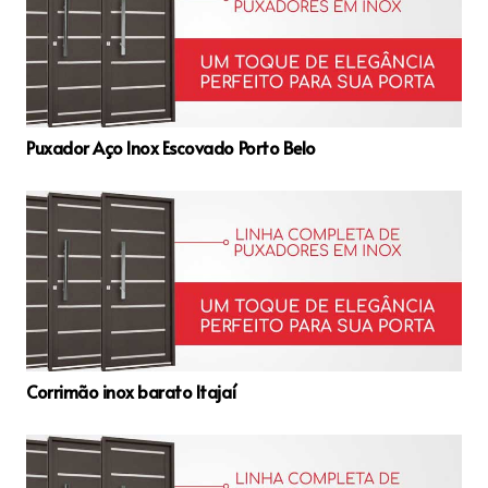
Puxador Aço Inox Escovado Porto Belo
Corrimão inox barato Itajaí