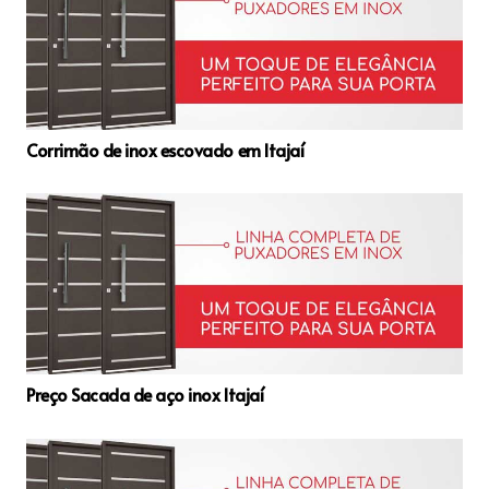
Corrimão de inox escovado em Itajaí
Preço Sacada de aço inox Itajaí