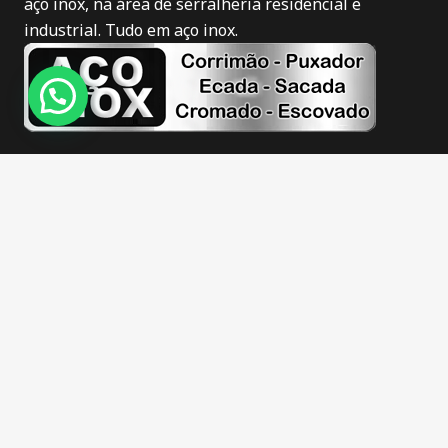
aço inox, na área de serralheria residencial e
industrial. Tudo em aço inox.
Novidades
Corrimão de inox em Itajaí
Puxador de inox em Itajaí
Corrimão de inox fosco em Itajaí
Corrimão de inox escovado em Itajaí
Guarda corpo de inox em Itajaí
Escadas de inox em Itajaí
Sacadas de inox em Itajaí
Barra apoio de inox em Itajaí