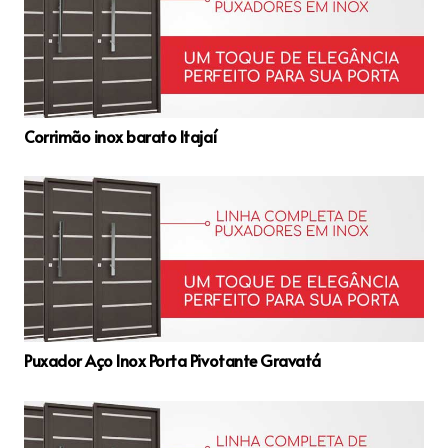
Corrimão inox barato Itajaí
Puxador Aço Inox Porta Pivotante Gravatá