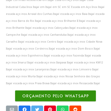
Industrial Cuba Inox Itajaí
em Itajaí
em SC
em SC Escada em Aço Inox Itajaí
escada aço inox Arraial dos Cunhas Itajaí
escada aço inox Baia Itajaí
escada
aço inox Barra do Rio Itajaí
escada aço inox Brilhante II Itajaí
escada aço
inox Brilhante Itajaí
escada aço inox Cabeçudas Itajaí
escada aço inox
Campeche Itajaí
escada aço inox Canhanduba Itajaí
escada aço inox
Carvalho Itajaí
escada aço inox Centro Itajaí
escada aço inox Cidade Nova
Itajaí
escada aço inox Cordeiros Itajaí
escada aço inox Dom Bosco Itajaí
escada aço inox Espinheiros Itajaí
escada aço inox Fazenda Itajaí
escada
aço inox Imaruí Itajaí
escada aço inox Itaipava Itajaí
escada aço inox KM12
Itajaí
escada aço inox Laranjeiras Itajaí
escada aço inox Limoeiro Itajaí
escada aço inox Murta Itajaí
escada aço inox Nossa Senhora das Graças
Itajaí
escada aço inox Praia Brava Itajaí
escada aço inox Ressacada Itajaí
ORÇAMENTO PELO WHATSAPP