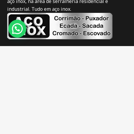
aço inox, na área de serralheria residencial e
industrial. Tudo em aço inox.
Novidades
Corrimão de inox em Itajaí
Puxador de inox em Itajaí
Corrimão de inox fosco em Itajaí
Corrimão de inox escovado em Itajaí
Guarda corpo de inox em Itajaí
Escadas de inox em Itajaí
Sacadas de inox em Itajaí
Barra apoio de inox em Itajaí