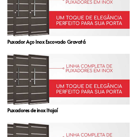
Puxador Aço Inox Escovado Gravatá
Puxadores de inox Itajaí