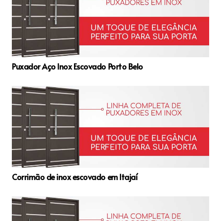
Puxador Aço Inox Escovado Porto Belo
Corrimão de inox escovado em Itajaí