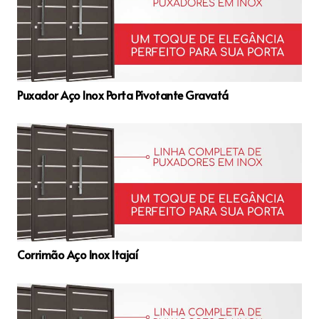
Puxador Aço Inox Porta Pivotante Gravatá
Corrimão Aço Inox Itajaí