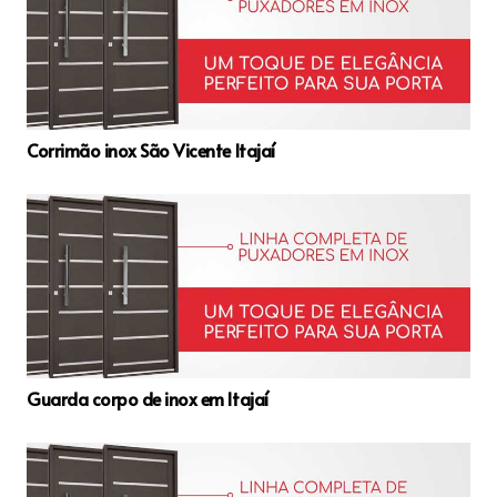
Corrimão inox São Vicente Itajaí
Guarda corpo de inox em Itajaí