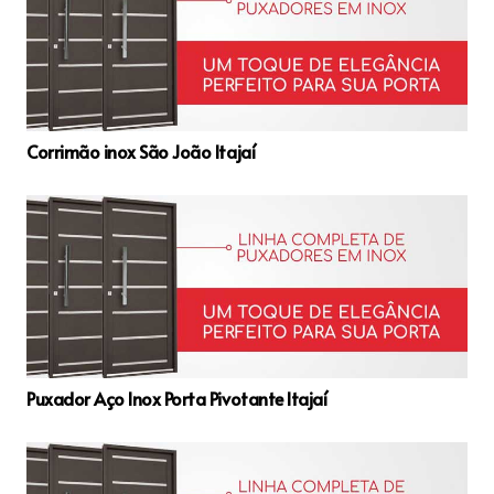
Corrimão inox São João Itajaí
Puxador Aço Inox Porta Pivotante Itajaí