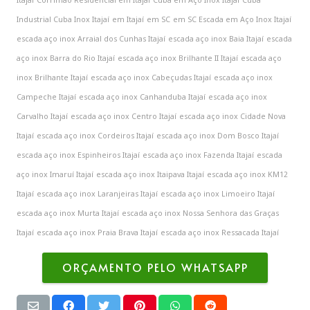
Industrial Cuba Inox Itajaí
em Itajaí
em SC
em SC Escada em Aço Inox Itajaí
escada aço inox Arraial dos Cunhas Itajaí
escada aço inox Baia Itajaí
escada
aço inox Barra do Rio Itajaí
escada aço inox Brilhante II Itajaí
escada aço
inox Brilhante Itajaí
escada aço inox Cabeçudas Itajaí
escada aço inox
Campeche Itajaí
escada aço inox Canhanduba Itajaí
escada aço inox
Carvalho Itajaí
escada aço inox Centro Itajaí
escada aço inox Cidade Nova
Itajaí
escada aço inox Cordeiros Itajaí
escada aço inox Dom Bosco Itajaí
escada aço inox Espinheiros Itajaí
escada aço inox Fazenda Itajaí
escada
aço inox Imaruí Itajaí
escada aço inox Itaipava Itajaí
escada aço inox KM12
Itajaí
escada aço inox Laranjeiras Itajaí
escada aço inox Limoeiro Itajaí
escada aço inox Murta Itajaí
escada aço inox Nossa Senhora das Graças
Itajaí
escada aço inox Praia Brava Itajaí
escada aço inox Ressacada Itajaí
ORÇAMENTO PELO WHATSAPP