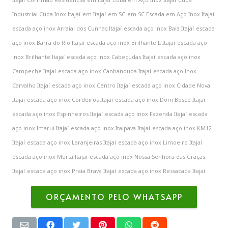
Industrial Cuba Inox Itajaí
em Itajaí
em SC
em SC Escada em Aço Inox Itajaí
escada aço inox Arraial dos Cunhas Itajaí
escada aço inox Baia Itajaí
escada
aço inox Barra do Rio Itajaí
escada aço inox Brilhante II Itajaí
escada aço
inox Brilhante Itajaí
escada aço inox Cabeçudas Itajaí
escada aço inox
Campeche Itajaí
escada aço inox Canhanduba Itajaí
escada aço inox
Carvalho Itajaí
escada aço inox Centro Itajaí
escada aço inox Cidade Nova
Itajaí
escada aço inox Cordeiros Itajaí
escada aço inox Dom Bosco Itajaí
escada aço inox Espinheiros Itajaí
escada aço inox Fazenda Itajaí
escada
aço inox Imaruí Itajaí
escada aço inox Itaipava Itajaí
escada aço inox KM12
Itajaí
escada aço inox Laranjeiras Itajaí
escada aço inox Limoeiro Itajaí
escada aço inox Murta Itajaí
escada aço inox Nossa Senhora das Graças
Itajaí
escada aço inox Praia Brava Itajaí
escada aço inox Ressacada Itajaí
ORÇAMENTO PELO WHATSAPP