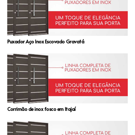
Puxador Aço Inox Escovado Gravatá
Corrimão de inox fosco em Itajaí