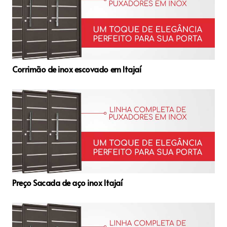
Corrimão de inox escovado em Itajaí
Preço Sacada de aço inox Itajaí