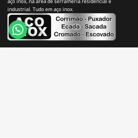
aço inox, na área de serralheria residencial e
industrial. Tudo em aço inox.
Novidades
Corrimão de inox em Itajaí
Puxador de inox em Itajaí
Corrimão de inox fosco em Itajaí
Corrimão de inox escovado em Itajaí
Guarda corpo de inox em Itajaí
Escadas de inox em Itajaí
Sacadas de inox em Itajaí
Barra apoio de inox em Itajaí