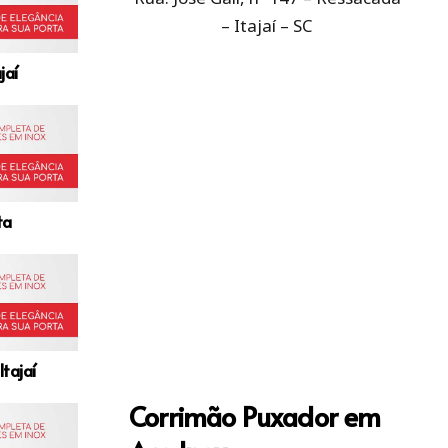
– Itajaí – SC
jaí
ta
tajaí
Corrimão Puxador em