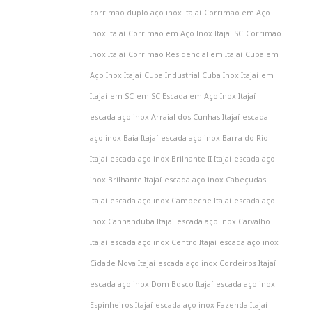
corrimão duplo aço inox Itajaí
Corrimão em Aço
Inox Itajaí
Corrimão em Aço Inox Itajaí SC
Corrimão
Inox Itajaí
Corrimão Residencial em Itajaí
Cuba em
Aço Inox Itajaí
Cuba Industrial Cuba Inox Itajaí
em
Itajaí
em SC
em SC Escada em Aço Inox Itajaí
escada aço inox Arraial dos Cunhas Itajaí
escada
aço inox Baia Itajaí
escada aço inox Barra do Rio
Itajaí
escada aço inox Brilhante II Itajaí
escada aço
inox Brilhante Itajaí
escada aço inox Cabeçudas
Itajaí
escada aço inox Campeche Itajaí
escada aço
inox Canhanduba Itajaí
escada aço inox Carvalho
Itajaí
escada aço inox Centro Itajaí
escada aço inox
Cidade Nova Itajaí
escada aço inox Cordeiros Itajaí
escada aço inox Dom Bosco Itajaí
escada aço inox
Espinheiros Itajaí
escada aço inox Fazenda Itajaí