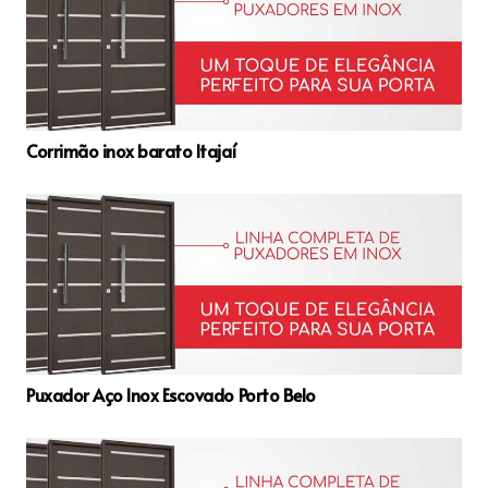
Corrimão inox barato Itajaí
Puxador Aço Inox Escovado Porto Belo