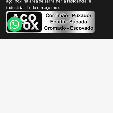
aço inox, na área de serralheria residencial e
industrial. Tudo em aço inox.
Novidades
Corrimão de inox em Itajaí
Puxador de inox em Itajaí
Corrimão de inox fosco em Itajaí
Corrimão de inox escovado em Itajaí
Guarda corpo de inox em Itajaí
Escadas de inox em Itajaí
Sacadas de inox em Itajaí
Barra apoio de inox em Itajaí