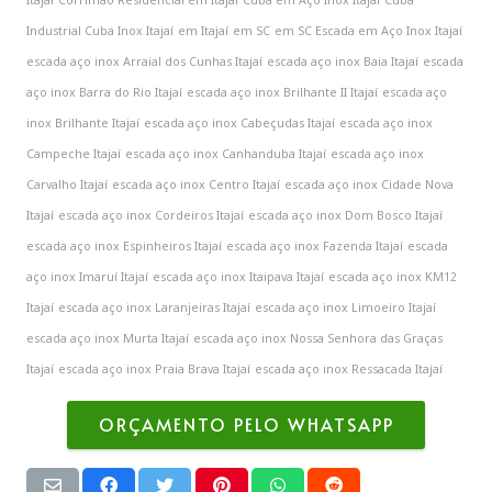
Industrial Cuba Inox Itajaí
em Itajaí
em SC
em SC Escada em Aço Inox Itajaí
escada aço inox Arraial dos Cunhas Itajaí
escada aço inox Baia Itajaí
escada
aço inox Barra do Rio Itajaí
escada aço inox Brilhante II Itajaí
escada aço
inox Brilhante Itajaí
escada aço inox Cabeçudas Itajaí
escada aço inox
Campeche Itajaí
escada aço inox Canhanduba Itajaí
escada aço inox
Carvalho Itajaí
escada aço inox Centro Itajaí
escada aço inox Cidade Nova
Itajaí
escada aço inox Cordeiros Itajaí
escada aço inox Dom Bosco Itajaí
escada aço inox Espinheiros Itajaí
escada aço inox Fazenda Itajaí
escada
aço inox Imaruí Itajaí
escada aço inox Itaipava Itajaí
escada aço inox KM12
Itajaí
escada aço inox Laranjeiras Itajaí
escada aço inox Limoeiro Itajaí
escada aço inox Murta Itajaí
escada aço inox Nossa Senhora das Graças
Itajaí
escada aço inox Praia Brava Itajaí
escada aço inox Ressacada Itajaí
ORÇAMENTO PELO WHATSAPP