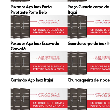
Puxador Aço Inox Porta
Preço Guarda corpo de 
Pivotante Porto Belo
Itajaí
Puxador Aço Inox Escovado
Guarda corpo de inox It
Gravatá
Corrimão Aço Inox Itajaí
Churrasqueira de inox e