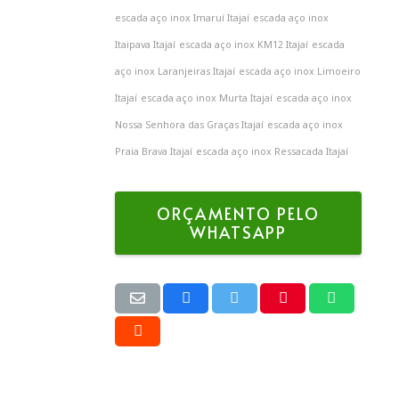
escada aço inox Imaruí Itajaí
escada aço inox
Itaipava Itajaí
escada aço inox KM12 Itajaí
escada
aço inox Laranjeiras Itajaí
escada aço inox Limoeiro
Itajaí
escada aço inox Murta Itajaí
escada aço inox
Nossa Senhora das Graças Itajaí
escada aço inox
Praia Brava Itajaí
escada aço inox Ressacada Itajaí
ORÇAMENTO PELO
WHATSAPP