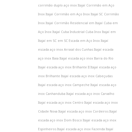
corrimão duplo aço inox Itajaí
Corrimão em Aço
Inox Itajaí
Corrimão em Aço Inox Itajaí SC
Corrimão
Inox Itajaí
Corrimão Residencial em Itajaí
Cuba em
Aço Inox Itajaí
Cuba Industrial Cuba Inox Itajaí
em
Itajaí
em SC
em SC Escada em Aço Inox Itajaí
escada aço inox Arraial dos Cunhas Itajaí
escada
aço inox Baia Itajaí
escada aço inox Barra do Rio
Itajaí
escada aço inox Brilhante II Itajaí
escada aço
inox Brilhante Itajaí
escada aço inox Cabeçudas
Itajaí
escada aço inox Campeche Itajaí
escada aço
inox Canhanduba Itajaí
escada aço inox Carvalho
Itajaí
escada aço inox Centro Itajaí
escada aço inox
Cidade Nova Itajaí
escada aço inox Cordeiros Itajaí
escada aço inox Dom Bosco Itajaí
escada aço inox
Espinheiros Itajaí
escada aço inox Fazenda Itajaí