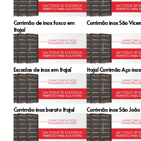
Corrimão de inox fosco em
Corrimão inox São Vicent
Itajaí
Escadas de inox em Itajaí
Itajaí Corrimão Aço inox
Corrimão inox barato Itajaí
Corrimão inox São João 