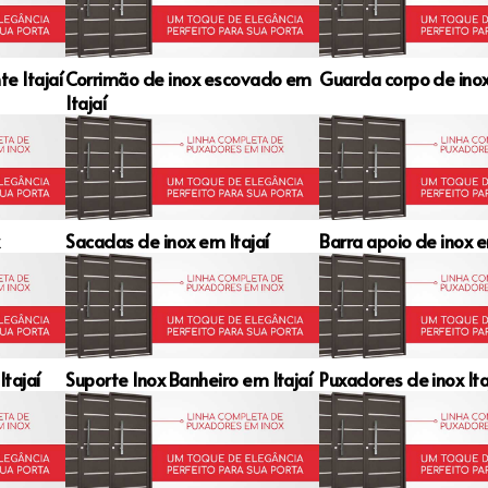
e Itajaí
Corrimão de inox escovado em
Guarda corpo de inox
Itajaí
Sacadas de inox em Itajaí
Barra apoio de inox e
Itajaí
Suporte Inox Banheiro em Itajaí
Puxadores de inox Ita