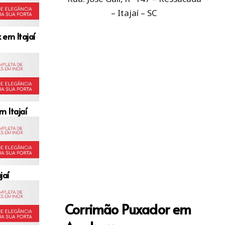
– Itajaí – SC
 em Itajaí
m Itajaí
jaí
Corrimão Puxador em