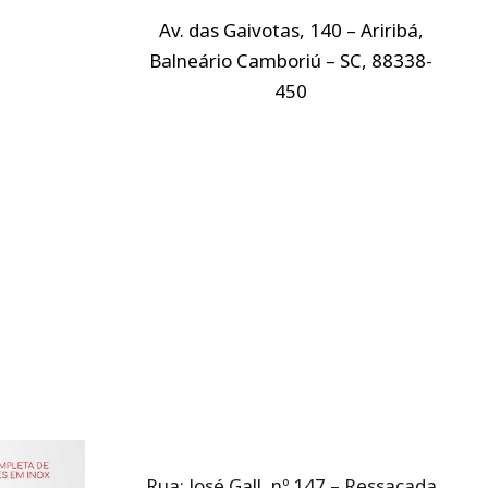
Av. das Gaivotas, 140 – Ariribá,
Balneário Camboriú – SC, 88338-
450
Rua: José Gall, nº 147 – Ressacada