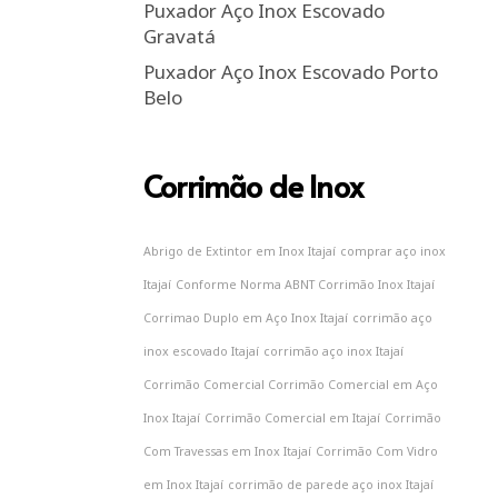
Puxador Aço Inox Escovado
Gravatá
Puxador Aço Inox Escovado Porto
Belo
Corrimão de Inox
Abrigo de Extintor em Inox Itajaí
comprar aço inox
Itajaí
Conforme Norma ABNT Corrimão Inox Itajaí
Corrimao Duplo em Aço Inox Itajaí
corrimão aço
inox escovado Itajaí
corrimão aço inox Itajaí
Corrimão Comercial Corrimão Comercial em Aço
Inox Itajaí
Corrimão Comercial em Itajaí
Corrimão
Com Travessas em Inox Itajaí
Corrimão Com Vidro
em Inox Itajaí
corrimão de parede aço inox Itajaí