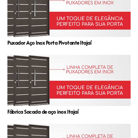
Puxador Aço Inox Porta Pivotante Itajaí
Fábrica Sacada de aço inox Itajaí