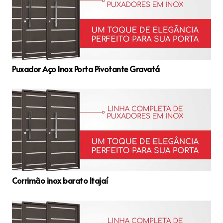
Puxador Aço Inox Porta Pivotante Gravatá
Corrimão inox barato Itajaí