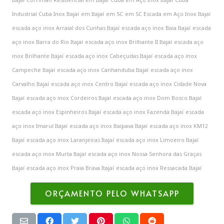
Industrial Cuba Inox Itajaí
em Itajaí
em SC
em SC Escada em Aço Inox Itajaí
escada aço inox Arraial dos Cunhas Itajaí
escada aço inox Baia Itajaí
escada
aço inox Barra do Rio Itajaí
escada aço inox Brilhante II Itajaí
escada aço
inox Brilhante Itajaí
escada aço inox Cabeçudas Itajaí
escada aço inox
Campeche Itajaí
escada aço inox Canhanduba Itajaí
escada aço inox
Carvalho Itajaí
escada aço inox Centro Itajaí
escada aço inox Cidade Nova
Itajaí
escada aço inox Cordeiros Itajaí
escada aço inox Dom Bosco Itajaí
escada aço inox Espinheiros Itajaí
escada aço inox Fazenda Itajaí
escada
aço inox Imaruí Itajaí
escada aço inox Itaipava Itajaí
escada aço inox KM12
Itajaí
escada aço inox Laranjeiras Itajaí
escada aço inox Limoeiro Itajaí
escada aço inox Murta Itajaí
escada aço inox Nossa Senhora das Graças
Itajaí
escada aço inox Praia Brava Itajaí
escada aço inox Ressacada Itajaí
ORÇAMENTO PELO WHATSAPP