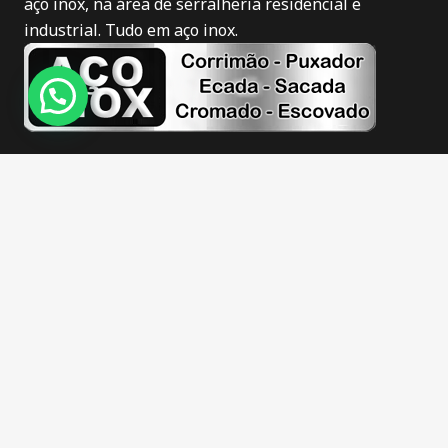
aço inox, na área de serralheria residencial e
industrial. Tudo em aço inox.
Novidades
Corrimão de inox em Itajaí
Puxador de inox em Itajaí
Corrimão de inox fosco em Itajaí
Corrimão de inox escovado em Itajaí
Guarda corpo de inox em Itajaí
Escadas de inox em Itajaí
Sacadas de inox em Itajaí
Barra apoio de inox em Itajaí