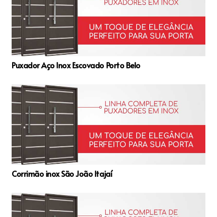
Puxador Aço Inox Escovado Porto Belo
Corrimão inox São João Itajaí