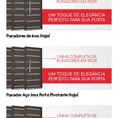
Puxadores de inox Itajaí
Puxador Aço Inox Porta Pivotante Itajaí