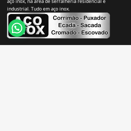
aço inox, na área de serralheria residencial e
industrial. Tudo em aço inox.
Novidades
Corrimão de inox em Itajaí
Puxador de inox em Itajaí
Corrimão de inox fosco em Itajaí
Corrimão de inox escovado em Itajaí
Guarda corpo de inox em Itajaí
Escadas de inox em Itajaí
Sacadas de inox em Itajaí
Barra apoio de inox em Itajaí