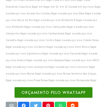
Industrial Cuba Inox Itajaí
em Itajaí
em SC
em SC Escada em Aço Inox Itajaí
escada aço inox Arraial dos Cunhas Itajaí
escada aço inox Baia Itajaí
escada
aço inox Barra do Rio Itajaí
escada aço inox Brilhante II Itajaí
escada aço
inox Brilhante Itajaí
escada aço inox Cabeçudas Itajaí
escada aço inox
Campeche Itajaí
escada aço inox Canhanduba Itajaí
escada aço inox
Carvalho Itajaí
escada aço inox Centro Itajaí
escada aço inox Cidade Nova
Itajaí
escada aço inox Cordeiros Itajaí
escada aço inox Dom Bosco Itajaí
escada aço inox Espinheiros Itajaí
escada aço inox Fazenda Itajaí
escada
aço inox Imaruí Itajaí
escada aço inox Itaipava Itajaí
escada aço inox KM12
Itajaí
escada aço inox Laranjeiras Itajaí
escada aço inox Limoeiro Itajaí
escada aço inox Murta Itajaí
escada aço inox Nossa Senhora das Graças
Itajaí
escada aço inox Praia Brava Itajaí
escada aço inox Ressacada Itajaí
ORÇAMENTO PELO WHATSAPP