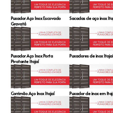
Puxador Aço Inox Escovado
Sacadas de aço inox Ita
Gravatá
Puxador Aço Inox Porta
Puxadores de inox Itaja
Pivotante Itajaí
Corrimão Aço Inox Itajaí
Puxador de inox em Itaj