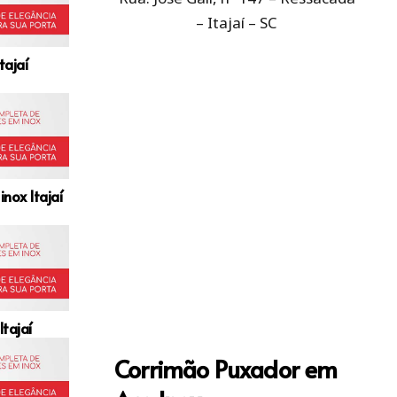
– Itajaí – SC
tajaí
nox Itajaí
tajaí
Corrimão Puxador em