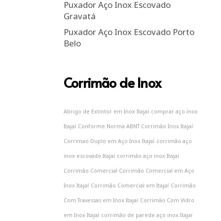
Puxador Aço Inox Escovado
Gravatá
Puxador Aço Inox Escovado Porto
Belo
Corrimão de Inox
Abrigo de Extintor em Inox Itajaí
comprar aço inox
Itajaí
Conforme Norma ABNT Corrimão Inox Itajaí
Corrimao Duplo em Aço Inox Itajaí
corrimão aço
inox escovado Itajaí
corrimão aço inox Itajaí
Corrimão Comercial Corrimão Comercial em Aço
Inox Itajaí
Corrimão Comercial em Itajaí
Corrimão
Com Travessas em Inox Itajaí
Corrimão Com Vidro
em Inox Itajaí
corrimão de parede aço inox Itajaí