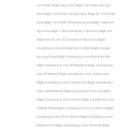
corrimão duplo aço inox Itajaí
Corrimão em Aço
Inox Itajaí
Corrimão em Aço Inox Itajaí SC
Corrimão
Inox Itajaí
Corrimão Residencial em Itajaí
Cuba em
Aço Inox Itajaí
Cuba Industrial Cuba Inox Itajaí
em
Itajaí
em SC
em SC Escada em Aço Inox Itajaí
escada aço inox Arraial dos Cunhas Itajaí
escada
aço inox Baia Itajaí
escada aço inox Barra do Rio
Itajaí
escada aço inox Brilhante II Itajaí
escada aço
inox Brilhante Itajaí
escada aço inox Cabeçudas
Itajaí
escada aço inox Campeche Itajaí
escada aço
inox Canhanduba Itajaí
escada aço inox Carvalho
Itajaí
escada aço inox Centro Itajaí
escada aço inox
Cidade Nova Itajaí
escada aço inox Cordeiros Itajaí
escada aço inox Dom Bosco Itajaí
escada aço inox
Espinheiros Itajaí
escada aço inox Fazenda Itajaí