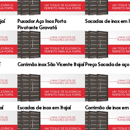
jaí
Puxador Aço Inox Porta
Sacadas de inox em I
Pivotante Gravatá
í
Corrimão inox São Vicente Itajaí
Preço Sacada de aço i
aí
Escadas de inox em Itajaí
Corrimão de inox em I