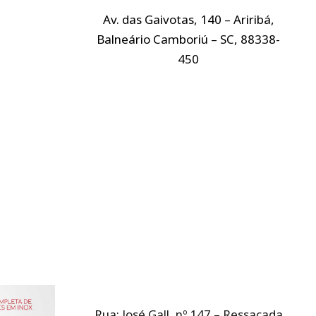
Av. das Gaivotas, 140 – Ariribá,
Balneário Camboriú – SC, 88338-
450
Rua: José Gall, nº 147 – Ressacada