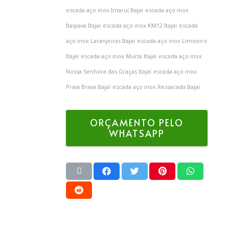
escada aço inox Imaruí Itajaí
escada aço inox
Itaipava Itajaí
escada aço inox KM12 Itajaí
escada
aço inox Laranjeiras Itajaí
escada aço inox Limoeiro
Itajaí
escada aço inox Murta Itajaí
escada aço inox
Nossa Senhora das Graças Itajaí
escada aço inox
Praia Brava Itajaí
escada aço inox Ressacada Itajaí
ORÇAMENTO PELO
WHATSAPP