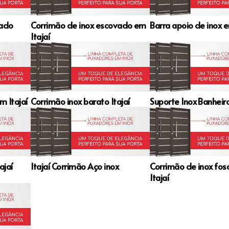
vado
Corrimão de inox escovado em
Barra apoio de inox e
Itajaí
m Itajaí
Corrimão inox barato Itajaí
Suporte Inox Banheiro
ajaí
Itajaí Corrimão Aço inox
Corrimão de inox fo
Itajaí