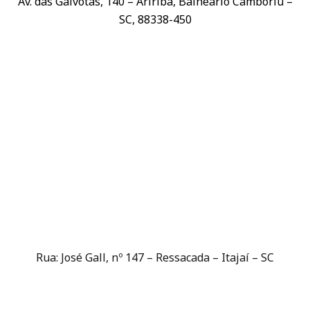
Av. das Gaivotas, 140 – Ariribá, Balneário Camboriú –
SC, 88338-450
Rua: José Gall, nº 147 – Ressacada – Itajaí – SC